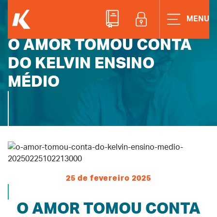
Home
Novidades e eventos
ACESSE A ÁREAD
MENU
O AMOR TOMOU CONTA DO KELVIN ENSINO MÉDIO
O AMOR TOMOU CONTA
DO KELVIN ENSINO
MÉDIO
25 de fevereiro 2025
O AMOR TOMOU CONTA