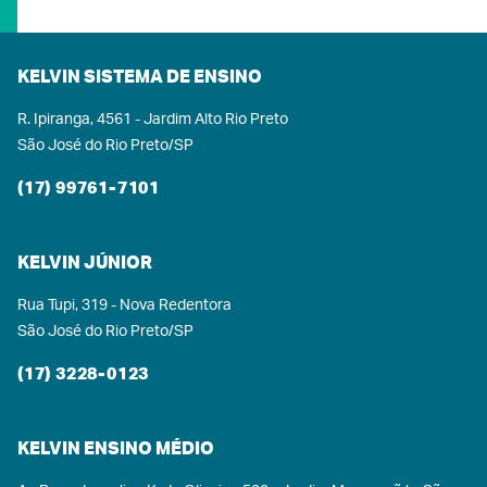
uma excelente forma de comunicação.•
Autoconfiança: Subir no palco para uma
apresentação fortalece a autoestima.•
KELVIN SISTEMA DE ENSINO
Integração: A música cria uma conexão natural
R. Ipiranga, 4561 - Jardim Alto Rio Preto
entre os estudantes.No Kelvin, incentivamos os
São José do Rio Preto/SP
alunos a descobrirem e explorarem seus
talentos, e a música é uma ferramenta valiosa
(17) 99761-7101
nessa jornada.ALÉM DA MÚSICA: ATIVIDADES
PARA TODOS OS GOSTOSO intervalo no Kelvin
também oferece diversas opções de diversão:•
KELVIN JÚNIOR
Jogos de tabuleiro: Xadrez, Ludo, Trilha.• Jogos
Rua Tupi, 319 - Nova Redentora
de habilidade: Pebolim, Ping-Pong, Tetris.•
São José do Rio Preto/SP
Clássicos: Dominó, Dama, Jogo da Velha,
Quebra-cabeça.No Kelvin Ensino Médio,
(17) 3228-0123
acreditamos que a educação vai além da sala de
aula. Nosso objetivo é formar cidadãos que
descubram seus talentos, desenvolvam valores e
KELVIN ENSINO MÉDIO
construam um futuro promissor. A música e as