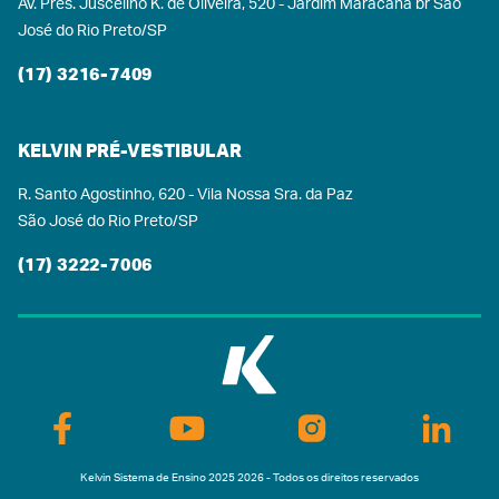
atividades de lazer fazem parte desse processo,
Av. Pres. Juscelino K. de Oliveira, 520 - Jardim Maracanã br São
e estamos comprometidos em criar um ambiente
José do Rio Preto/SP
acolhedor e inspirador, onde cada aluno possa
(17) 3216-7409
se desenvolver plenamente.
KELVIN PRÉ-VESTIBULAR
R. Santo Agostinho, 620 - Vila Nossa Sra. da Paz
São José do Rio Preto/SP
(17) 3222-7006
Kelvin Sistema de Ensino 2025 2026 - Todos os direitos reservados