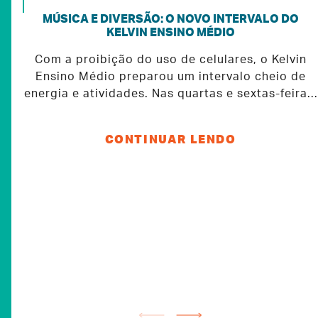
MÚSICA E DIVERSÃO: O NOVO INTERVALO DO
KELVIN ENSINO MÉDIO
Com a proibição do uso de celulares, o Kelvin
Ensino Médio preparou um intervalo cheio de
energia e atividades. Nas quartas e sextas-feiras,
o "Kelvin Show" oferece aos estudantes a
oportunidade de mostrar seus talentos musicais.
CONTINUAR LENDO
Com seus instrumentos em mãos, eles
transformam qualquer cantinho do colégio em
um verdadeiro palco, seja no intervalo, no
almoço ou no pátio.O objetivo é promover
momentos de interação genuína e proporcionar
experiências enriquecedoras. E os benefícios são
evidentes:• Foco e disciplina: A música exige
concentração, uma habilidade que faz toda a
diferença na vida.• Redução do estresse: Tocar
ou ouvir música ajuda a relaxar e melhora o bem-
estar.• Expressão para tímidos: A arte se torna