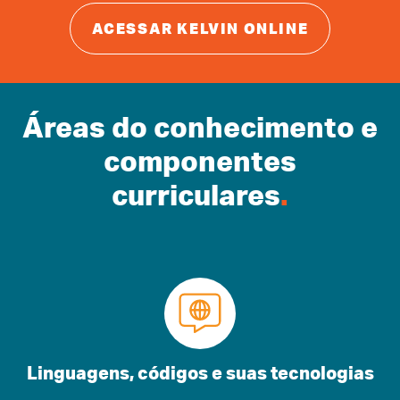
ACESSAR KELVIN ONLINE
Áreas do conhecimento e
componentes
curriculares
.
Linguagens, códigos e suas tecnologias