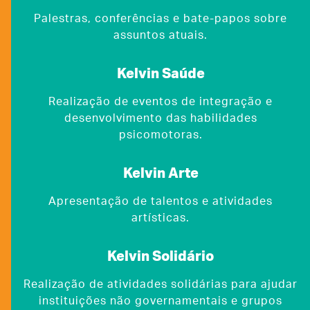
Palestras, conferências e bate-papos sobre
assuntos atuais.
Kelvin Saúde
Realização de eventos de integração e
desenvolvimento das habilidades
psicomotoras.
Kelvin Arte
Apresentação de talentos e atividades
artísticas.
Kelvin Solidário
Realização de atividades solidárias para ajudar
instituições não governamentais e grupos