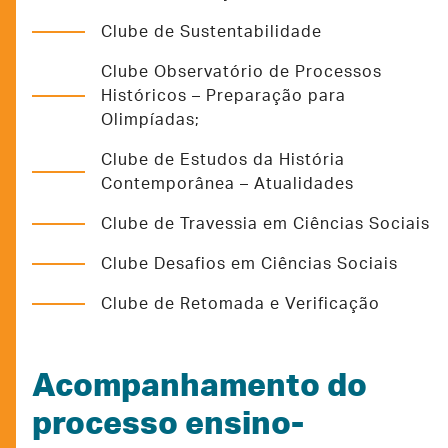
Clube de Sustentabilidade
Clube Observatório de Processos
Históricos – Preparação para
Olimpíadas;
Clube de Estudos da História
Contemporânea – Atualidades
Clube de Travessia em Ciências Sociais
Clube Desafios em Ciências Sociais
Clube de Retomada e Verificação
Acompanhamento do
processo ensino-