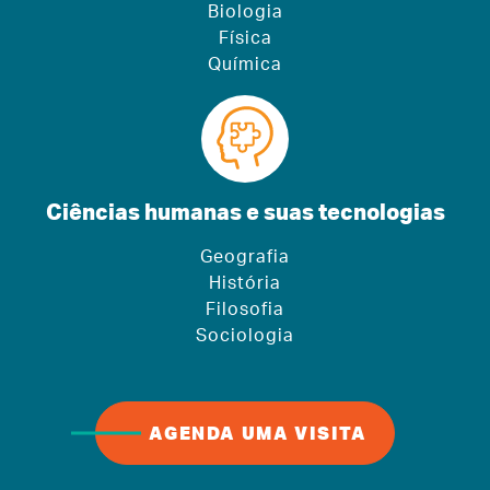
Biologia
Física
Química
Ciências humanas e suas tecnologias
Geografia
História
Filosofia
Sociologia
AGENDA UMA VISITA