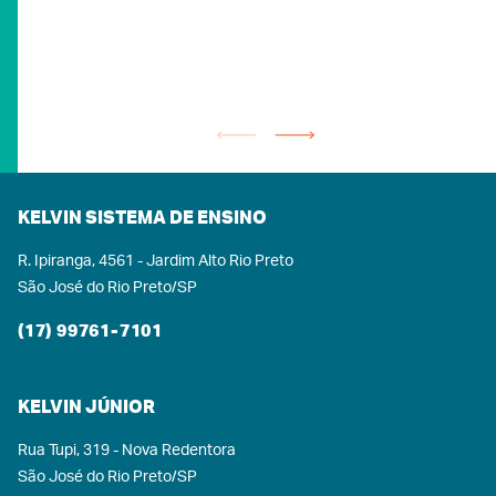
passos.Danielle, Gabriela, Kaísa, Marianna e Elvis
representaram o Kelvin mergulhando nas
principais tendências e novidades do setor, tudo
que pode ajudar a tornar a educação mais
moderna, humana e de EXCELÊNCIA.Trocamos
experiências com startups de todo o Brasil,
ouvimos especialistas incríveis e voltamos ainda
mais motivados a colocar tudo isso em prática.
Porque inovar, para a gente, é mais do que seguir
KELVIN SISTEMA DE ENSINO
uma tendência: é fazer sentido, é pensar no
R. Ipiranga, 4561 - Jardim Alto Rio Preto
estudante em primeiro lugar.Seguimos com a
São José do Rio Preto/SP
cabeça cheia de ideias e o coração cheio de
vontade de transformar.Porque no Kelvin, o
(17) 99761-7101
futuro está sempre em movimento, e a gente
também!
KELVIN JÚNIOR
Rua Tupi, 319 - Nova Redentora
São José do Rio Preto/SP