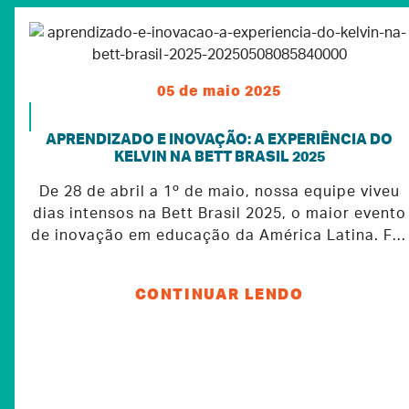
05 de maio 2025
APRENDIZADO E INOVAÇÃO: A EXPERIÊNCIA DO
KELVIN NA BETT BRASIL 2025
De 28 de abril a 1º de maio, nossa equipe viveu
dias intensos na Bett Brasil 2025, o maior evento
de inovação em educação da América Latina. Foi
uma verdadeira imersão em ideias, trocas e
reflexões sobre o presente e o futuro da
CONTINUAR LENDO
educação.Voltamos com a sensação boa de
dever cumprido e com a certeza de que estamos
no caminho certo. Foram muitos aprendizados,
conexões inspiradoras e novas perspectivas que
já estão moldando nossos próximos