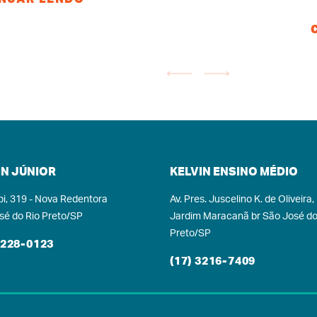
ex
ra. Nossa cidade
estudantes no Ensino
olidou como um
Médio e Pré-Vestibular
só
de educação,
com excelência, cuidado e
Ke
 economia e bem-
inovação – e que hoje
 mantendo suas
compartilha sua
pr
s e, ao mesmo
metodologia com escolas
cu
raindo visitantes
de todo o país por meio
 moradores de
do Kelvin Sistema de
di
regiões. E, para
Ensino.A inauguração,
elvin, essa data
realizada no dia 11, reuniu
IN JÚNIOR
KELVIN ENSINO MÉDIO
ignificado ainda
convidados em um
ecial!Foi aqui,
coquetel especial e
pi, 319 - Nova Redentora
Av. Pres. Juscelino K. de Oliveira,
sa terra de
marcou o início de mais
sé do Rio Preto/SP
Jardim Maracanã br São José do
tunidades e
um capítulo na história da
Preto/SP
gu
lvimento, que
3228-0123
instituição. Para o
r
os a decisão
(17) 3216-7409
fundador, Professor Pato,
sin
a de abrir nossa
o Kelvin Júnior nasce com
ra unidade – o
a mesma essência que
Pré-Vestibular.
consolidou o grupo: um