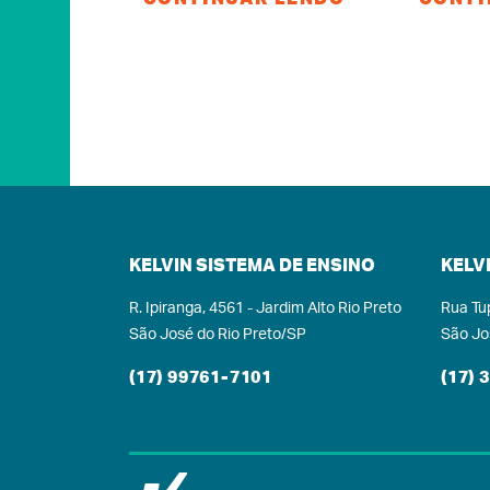
quase 200 inscritos,
desacele
número recorde para esse
se cons
tipo de prova nesta
polo 
instituição de ensino, que
cultura,
concorreram a bolsas de
estar,
estudo de até 100% de
raíze
desconto nas
tempo, at
mensalidades.A prova,
e novos
que recebeu candidatos
todas as 
de São José do Rio
nós do K
KELVIN SISTEMA DE ENSINO
KELV
Preto/SP e outras 30
tem um s
cidades da região, como
mais esp
R. Ipiranga, 4561 - Jardim Alto Rio Preto
Rua Tu
Fernandópolis/SP, Santa
nes
São José do Rio Preto/SP
São Jo
Fé do Sul/SP,
opor
Votuporanga/SP, além de
desenvo
(17) 99761-7101
(17) 
outras mais distantes,
tomam
como Presidente
assertiv
Prudente/SP, Aparecida
primei
do Taboado/MS e
Kelvin 