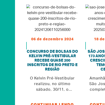
06 de dezembro 2024
18 de
CONCURSO DE BOLSAS DO
SÃO JOSÉ
KELVIN PRÉ-VESTIBULAR
173 ANO
RECEBE QUASE 200
CRESCI
INSCRITOS DE RIO PRETO E
TEM
REGIÃO
C
O Kelvin Pré-Vestibular
Amanhã,
realizou, no último
São Jos
sábado, 30/11, o
complet
Concurso de Bolsas para
história,
o ano de 2025. Foram
crescim
CONTINUAR LENDO
CONTI