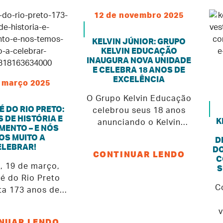
12 de novembro 2025
KELVIN JÚNIOR: GRUPO
KELVIN EDUCAÇÃO
INAUGURA NOVA UNIDADE
E CELEBRA 18 ANOS DE
EXCELÊNCIA
 março 2025
O Grupo Kelvin Educação
 DO RIO PRETO:
celebrou seus 18 anos
S DE HISTÓRIA E
K
anunciando o Kelvin
MENTO – E NÓS
Júnior, colégio voltado
OS MUITO A
D
para o Ensino
ELEBRAR!
DO
CONTINUAR LENDO
Fundamental II (6º ao 9º
C
 19 de março,
S
ano). A nova unidade
é do Rio Preto
amplia o projeto
C
a 173 anos de
educacional do grupo,
 conquistas e um
que há quase duas
v
ento que nunca
décadas forma
NUAR LENDO