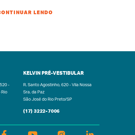
ames mais desafiadores
ou oferecer uma base
CONTINUAR LENDO
lida no Ensino Médio, o
lvin de Rio Preto conta
com um time de
ofessores renomados,
jas vastas experiências
educacionais fazem a
ferença na formação de
nossos alunos. Estes
profissionais ensinam
KELVIN PRÉ-VESTIBULAR
com paixão, amor à
 520 -
R. Santo Agostinho, 620 - Vila Nossa
educação e profundo
 Rio
Sra. da Paz
comprometimento,
São José do Rio Preto/SP
iando cada estudante
umo ao seu sucesso.A
(17) 3222-7006
ergia entre educadores
apaixonados pela
profissão e os nossos