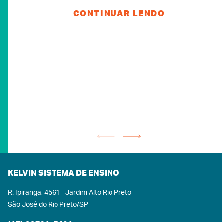
teve a 3ª série A como campeã e a 3ª série B
CONTINUAR LENDO
como vice-campeã, trouxe uma série de
benefícios aos alunos durante toda a sua
temporada, entre eles:• Melhora do bem-estar e
da força• Aperfeiçoamento da coordenação,
agilidade e flexibilidade• Aumento da
resistência• Estímulo à socialização•
Contribuição para a diminuição do estresse, da
ansiedade e das chances de depressãoPor isso,
para além da sala de aula, o Kelvin incentiva
todos os tipos de atividades físicas e
competições em geral, que preparam igualmente
nossos alunos para um futuro promissor, tanto
no âmbito pessoal quanto profissional.Parabéns
a todos os participantes! Temos muito orgulho
KELVIN SISTEMA DE ENSINO
de vocês!
R. Ipiranga, 4561 - Jardim Alto Rio Preto
São José do Rio Preto/SP