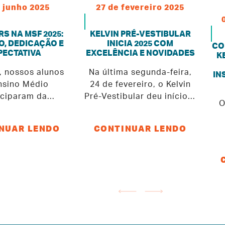
 junho 2025
27 de fevereiro 2025
RS NA MSF 2025:
KELVIN PRÉ-VESTIBULAR
, DEDICAÇÃO E
INICIA 2025 COM
CO
PECTATIVA
EXCELÊNCIA E NOVIDADES
K
 nossos alunos
Na última segunda-feira,
IN
nsino Médio
24 de fevereiro, o Kelvin
iciparam da
Pré-Vestibular deu início a
O
a Internacional
mais um ciclo de
temática Sem
excelência acadêmica. A
NUAR LENDO
CONTINUAR LENDO
eiras (MSF),
diretora-geral, Priscilla
Co
ção que reúne
Zanforlim Zago, a
s de diversos
coordenadora Eloá Lima
 e estimula o
da Silva e toda a equipe
nú
ínio lógico, o
acolheram os alunos com
o em equipe e o
entusiasmo,
ins
o com outros
compartilhando diretrizes
co
O Kelvin já tem
fundamentais para um ano
e