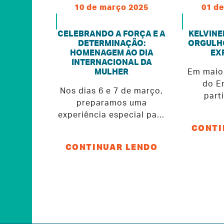
10 de março 2025
01 de
CELEBRANDO A FORÇA E A
KELVINE
DETERMINAÇÃO:
ORGULHO
HOMENAGEM AO DIA
EX
INTERNACIONAL DA
MULHER
Em maio,
do E
Nos dias 6 e 7 de março,
part
preparamos uma
Olimpíad
experiência especial para
de Ma
CONTI
celebrar o Dia
Front
Internacional da Mulher:
competi
CONTINUAR LENDO
sessões de massagem
escola
relaxante para todas as
países
nossas colaboradoras.
racioc
Cada detalhe foi
trabalh
cuidadosamente pensado
contat
para proporcionar um
idiomas.
momento de pausa e