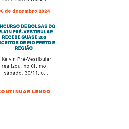
06 de dezembro 2024
NCURSO DE BOLSAS DO
ELVIN PRÉ-VESTIBULAR
RECEBE QUASE 200
SCRITOS DE RIO PRETO E
REGIÃO
 Kelvin Pré-Vestibular
realizou, no último
sábado, 30/11, o
ncurso de Bolsas para
o ano de 2025. Foram
CONTINUAR LENDO
quase 200 inscritos,
mero recorde para esse
tipo de prova nesta
tituição de ensino, que
ncorreram a bolsas de
studo de até 100% de