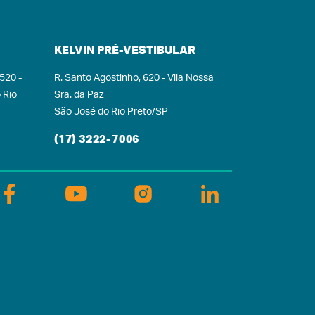
desconto nas
ensalidades.A prova,
e recebeu candidatos
KELVIN PRÉ-VESTIBULAR
de São José do Rio
 520 -
R. Santo Agostinho, 620 - Vila Nossa
Preto/SP e outras 30
 Rio
Sra. da Paz
dades da região, como
São José do Rio Preto/SP
rnandópolis/SP, Santa
Fé do Sul/SP,
(17) 3222-7006
tuporanga/SP, além de
utras mais distantes,
como Presidente
rudente/SP, Aparecida
do Taboado/MS e
utal/MG, foi composta
por 40 questões de
últipla escolha e teve
duração máxima de
h30.“Não vamos medir