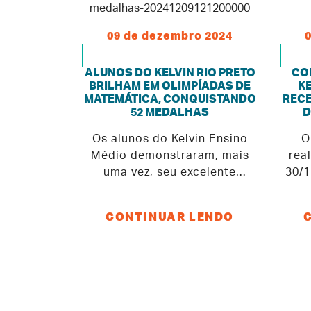
09 de dezembro 2024
ALUNOS DO KELVIN RIO PRETO
CO
BRILHAM EM OLIMPÍADAS DE
K
MATEMÁTICA, CONQUISTANDO
RECE
52 MEDALHAS
D
Os alunos do Kelvin Ensino
O
Médio demonstraram, mais
rea
uma vez, seu excelente
30/1
desempenho em competições
par
de Matemática, conquistando
quas
CONTINUAR LENDO
um total de 26 medalhas só
rec
em 2024. Os resultados
pro
expressivos foram obtidos em
ens
diversas olimpíadas, com
bols
destaque para a Olimpíada
Matemática Sem Fronteiras,
mensali