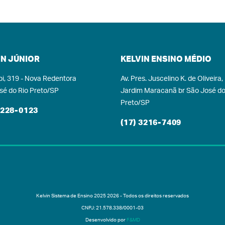
ebeu candidatos de São
do Rio Preto/SP e outras
cidades da região, como
nandópolis/SP, Santa Fé
Sul/SP, Votuporanga/SP,
IN JÚNIOR
KELVIN ENSINO MÉDIO
além de outras mais
pi, 319 - Nova Redentora
Av. Pres. Juscelino K. de Oliveira,
tantes, como Presidente
sé do Rio Preto/SP
Jardim Maracanã br São José do
dente/SP, Aparecida do
Preto/SP
ado/MS e Frutal/MG, foi
3228-0123
osta por 40 questões de
(17) 3216-7409
últipla escolha e teve
ração máxima de 2h30.
o vamos medir esforços
 democratizar o acesso à
cação ao maior número
ível de estudantes, pois
Kelvin Sistema de Ensino 2025 2026 - Todos os direitos reservados
sso trabalho, além da
CNPJ: 21.578.338/0001-03
sa realização pessoal, é
Desenvolvido por
F&MD