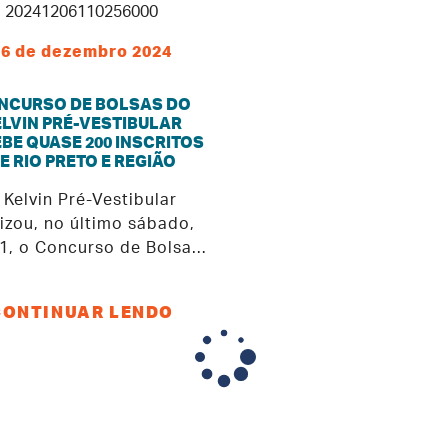
06 de dezembro 2024
NCURSO DE BOLSAS DO
ELVIN PRÉ-VESTIBULAR
BE QUASE 200 INSCRITOS
E RIO PRETO E REGIÃO
 Kelvin Pré-Vestibular
lizou, no último sábado,
1, o Concurso de Bolsas
a o ano de 2025. Foram
e 200 inscritos, número
CONTINUAR LENDO
orde para esse tipo de
va nesta instituição de
ino, que concorreram a
as de estudo de até 100%
de desconto nas
dades. A prova, que