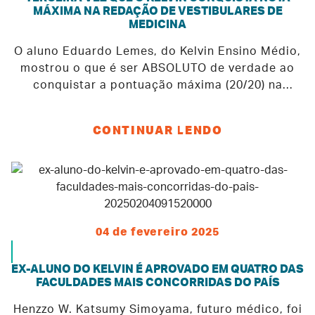
MÁXIMA NA REDAÇÃO DE VESTIBULARES DE
MEDICINA
O aluno Eduardo Lemes, do Kelvin Ensino Médio,
mostrou o que é ser ABSOLUTO de verdade ao
conquistar a pontuação máxima (20/20) na
redação do vestibular 2025 da Faculdade de
Medicina de São José do Rio Preto (FAMERP)! O
CONTINUAR LENDO
tema "Proibição de livros na escola: censura ou
proteção da infância e da juventude?" foi
cobrado na prova realizada nos dias 12 e 13 de
dezembro de 2024. Essa conquista reflete, mais
uma vez, o trabalho excepcional desenvolvido
pela nossa professora ABSOLUTA, Carla Felício,
04 de fevereiro 2025
do Núcleo de Produção Textual. Suas aulas, que
unem conceitos sólidos, estruturas de ideias e a
EX-ALUNO DO KELVIN É APROVADO EM QUATRO DAS
construção de argumentos consistentes,
FACULDADES MAIS CONCORRIDAS DO PAÍS
contribuíram para a realização de redações com
temas desafiadores. Parabéns, Eduardo e Profª
Henzzo W. Katsumy Simoyama, futuro médico, foi